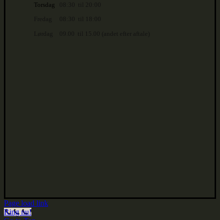
Torsdag
08:30 til 20:00
Fredag
08:30 til 18:00
Lørdag
09.00 til 15.00 (andet efter aftale)
Page load link
Ring nu!