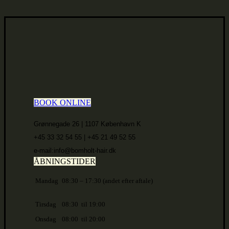
BOOK ONLINE
Grønnegade 26 | 1107 København K
+45 33 32 54 55 | +45 21 49 52 55
e-mail:info@bomholt-hair.dk
ÅBNINGSTIDER
Mandag
08:30 – 17:30 (andet efter aftale)
Tirsdag
08:30 til 19:00
Onsdag
08:00 til 20:00